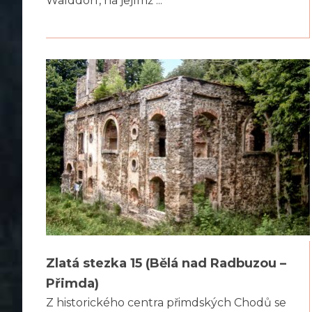
Walddorf, na jejímž ...
Zlatá stezka 15 (Bělá nad Radbuzou –
Přimda)
Z historického centra přimdských Chodů se