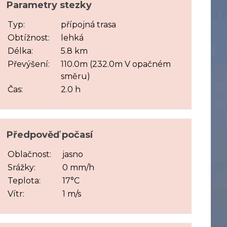
Parametry stezky
Typ:
přípojná trasa
Obtížnost:
lehká
Délka:
5.8 km
Převýšení:
110.0m (232.0m V opačném
směru)
Čas:
2.0 h
Předpověď počasí
Oblačnost:
jasno
Srážky:
0 mm/h
Teplota:
17°C
Vítr:
1 m/s