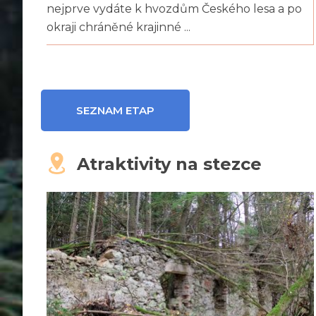
nejprve vydáte k hvozdům Českého lesa a po
okraji chráněné krajinné ...
SEZNAM ETAP
Atraktivity na stezce