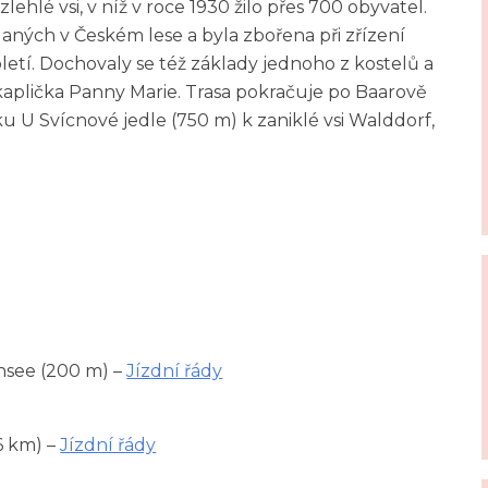
ehlé vsi, v níž v roce 1930 žilo přes 700 obyvatel.
ládaných v Českém lese a byla zbořena při zřízení
letí. Dochovaly se též základy jednoho z kostelů a
aplička Panny Marie. Trasa pokračuje po Baarově
 U Svícnové jedle (750 m) k zaniklé vsi Walddorf,
nsee (200 m) –
Jízdní řády
6 km) –
Jízdní řády