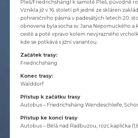
Pleš/Friedrichshängl k samotě Pleš, původně rozl
Vznikla již v 16. století při jedné ze skláren zak
pohraničního pásma v padesátých letech 20. sto
obnovena byla socha sv. Jana Nepomuckého a k
cestě a poté vpravo kolem nevýrazného vrcholku
kde se potkává s jižní variantou.
Začátek trasy:
Friedrichshäng
Konec trasy:
Walddorf
Přístup k začátku trasy
Autobus – Friedrichshäng Wendeschleife, Schö
Přístup ke konci trasy
Autobus – Bělá nad Radbuzou, rozc.kaplička (1,