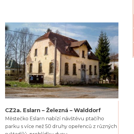
CZ2a. Eslarn – Železná – Walddorf
Městečko Eslarn nabízí návštěvu ptačího
parku s více než 50 druhy opeřenců z různých