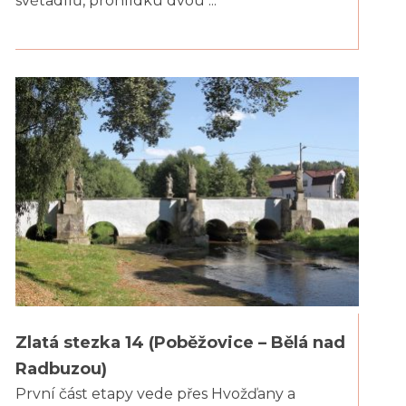
světadílů, prohlídku dvou ...
Zlatá stezka 14 (Poběžovice – Bělá nad
Radbuzou)
První část etapy vede přes Hvožďany a