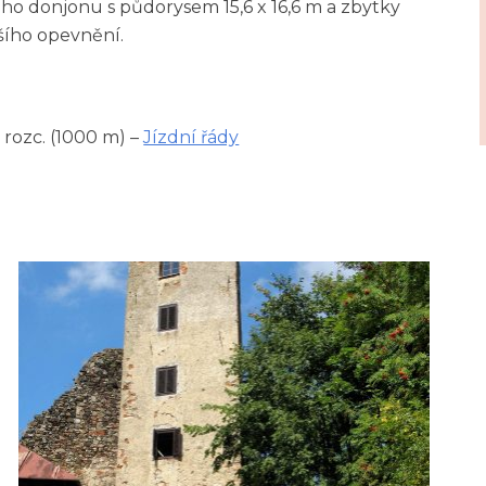
ého donjonu s půdorysem 15,6 x 16,6 m a zbytky
šího opevnění.
rozc. (1000 m) –
Jízdní řády