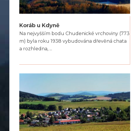
Koráb u Kdyně
Na nejvyšším bodu Chudenické vrchoviny (773
m) byla roku 1938 vybudována dřevěná chata
a rozhledna, ...