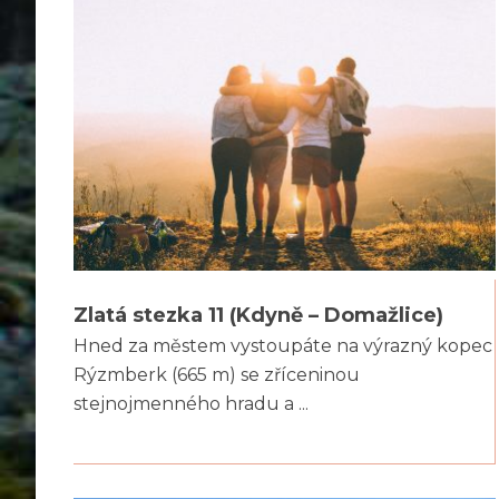
Zlatá stezka 11 (Kdyně – Domažlice)
Hned za městem vystoupáte na výrazný kopec
Rýzmberk (665 m) se zříceninou
stejnojmenného hradu a ...