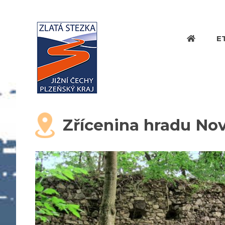
E
Zřícenina hradu No