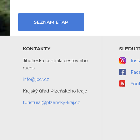
SEZNAM ETAP
KONTAKTY
SLEDUJ
Jihočeská centrála cestovního
Ins
ruchu
Fac
info@jccr.cz
You
Krajský úřad Plzeňského kraje
turisturaj@plzensky-kraj.cz