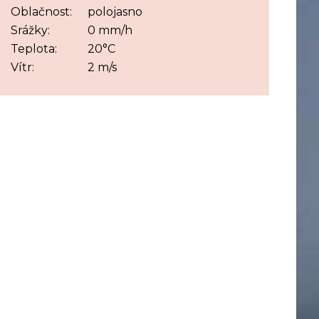
Oblačnost:
polojasno
Srážky:
0 mm/h
Teplota:
20°C
Vítr:
2 m/s