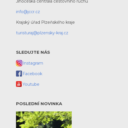
Jihočeská centrála cestovního ruchu
info@jccr.cz
Krajský úřad Plzeňského kraje
turisturaj@plzensky-kraj.cz
SLEDUJTE NÁS
Instagram
Facebook
Youtube
POSLEDNÍ NOVINKA