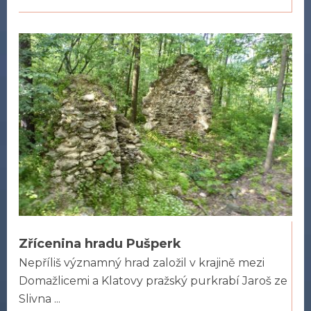
Zřícenina hradu Pušperk
Nepříliš významný hrad založil v krajině mezi
Domažlicemi a Klatovy pražský purkrabí Jaroš ze
Slivna ...