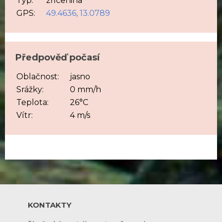
Typ:
zřícenina
GPS:
49.4636, 13.0789
Předpověď počasí
Oblačnost:
jasno
Srážky:
0 mm/h
Teplota:
26°C
Vítr:
4 m/s
KONTAKTY