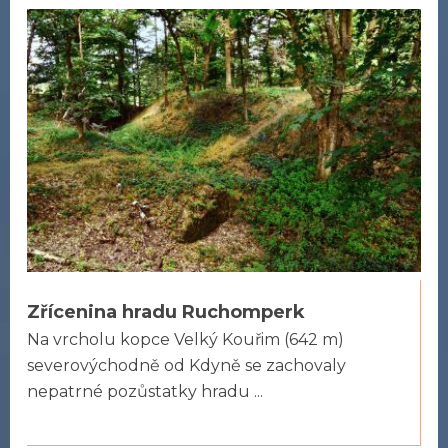
Zřícenina hradu Ruchomperk
Na vrcholu kopce Velký Kouřim (642 m)
severovýchodně od Kdyně se zachovaly
nepatrné pozůstatky hradu ...