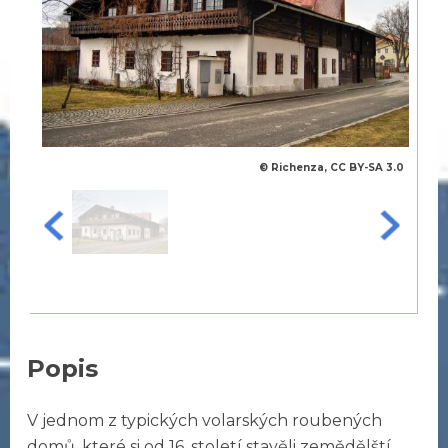
© Richenza, CC BY-SA 3.0
Popis
V jednom z typických volarských roubených
domů, které si od 16. století stavěli zemědělští