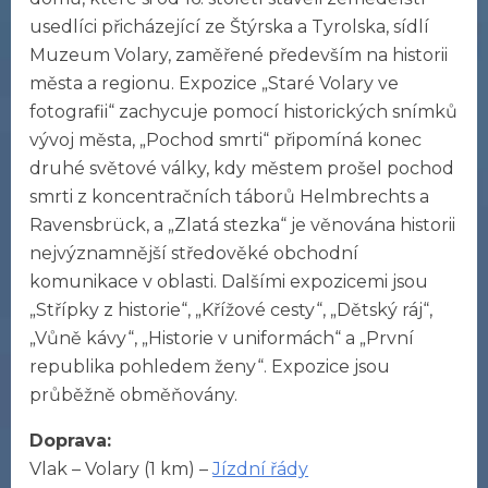
usedlíci přicházející ze Štýrska a Tyrolska, sídlí
Muzeum Volary, zaměřené především na historii
města a regionu. Expozice „Staré Volary ve
fotografii“ zachycuje pomocí historických snímků
vývoj města, „Pochod smrti“ připomíná konec
druhé světové války, kdy městem prošel pochod
smrti z koncentračních táborů Helmbrechts a
Ravensbrück, a „Zlatá stezka“ je věnována historii
nejvýznamnější středověké obchodní
komunikace v oblasti. Dalšími expozicemi jsou
„Střípky z historie“, „Křížové cesty“, „Dětský ráj“,
„Vůně kávy“, „Historie v uniformách“ a „První
republika pohledem ženy“. Expozice jsou
průběžně obměňovány.
Doprava:
Vlak – Volary (1 km) –
Jízdní řády