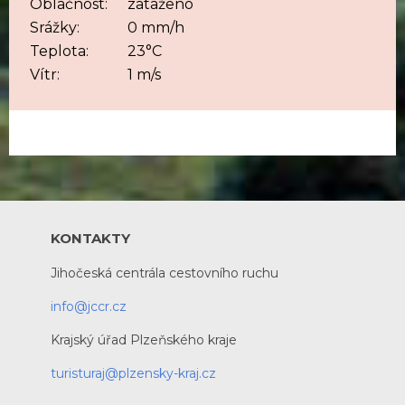
Oblačnost:
zataženo
Srážky:
0 mm/h
Teplota:
23°C
Vítr:
1 m/s
KONTAKTY
Jihočeská centrála cestovního ruchu
info@jccr.cz
Krajský úřad Plzeňského kraje
turisturaj@plzensky-kraj.cz