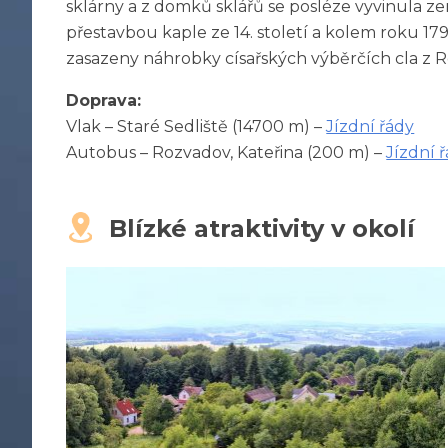
sklárny a z domků sklářů se posléze vyvinula zem
přestavbou kaple ze 14. století a kolem roku 179
zasazeny náhrobky císařských výběrčích cla z 
Doprava:
Vlak – Staré Sedliště (14700 m) –
Jízdní řády
Autobus – Rozvadov, Kateřina (200 m) –
Jízdní 
Blízké atraktivity v okolí