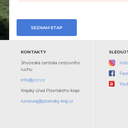
SEZNAM ETAP
KONTAKTY
SLEDUJ
Jihočeská centrála cestovního
Ins
ruchu
Fac
info@jccr.cz
You
Krajský úřad Plzeňského kraje
turisturaj@plzensky-kraj.cz