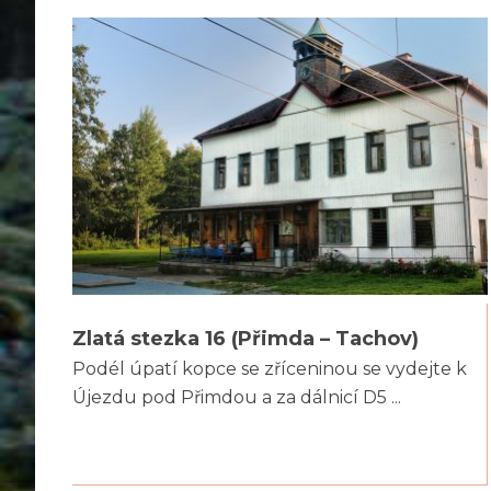
Zlatá stezka 16 (Přimda – Tachov)
Podél úpatí kopce se zříceninou se vydejte k
Újezdu pod Přimdou a za dálnicí D5 ...