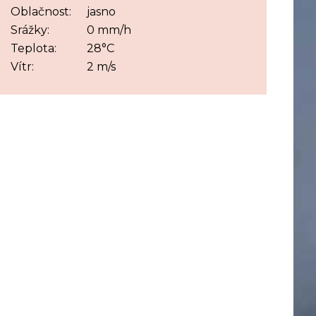
Oblačnost:
jasno
Srážky:
0 mm/h
Teplota:
28°C
Vítr:
2 m/s