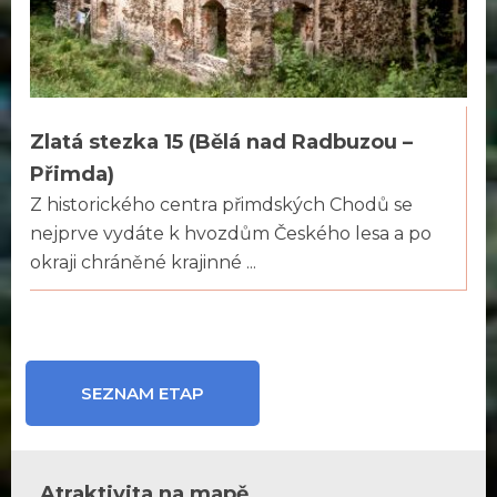
Zlatá stezka 15 (Bělá nad Radbuzou –
Přimda)
Z historického centra přimdských Chodů se
nejprve vydáte k hvozdům Českého lesa a po
okraji chráněné krajinné ...
SEZNAM ETAP
Atraktivita na mapě