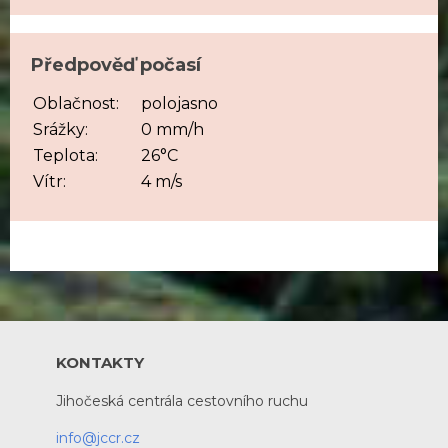
Předpověď počasí
Oblačnost:
polojasno
Srážky:
0 mm/h
Teplota:
26°C
Vítr:
4 m/s
KONTAKTY
Jihočeská centrála cestovního ruchu
info@jccr.cz