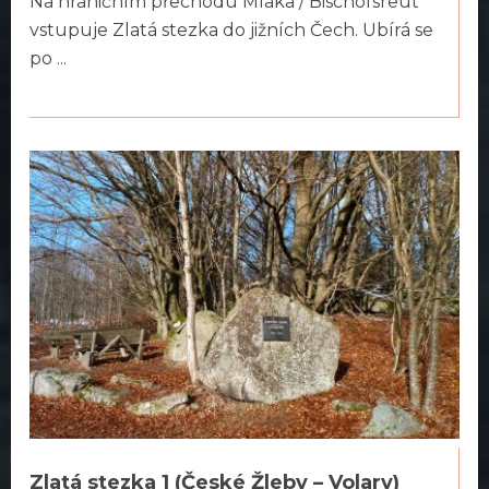
Na hraničním přechodu Mlaka / Bischofsreut
vstupuje Zlatá stezka do jižních Čech. Ubírá se
po ...
Zlatá stezka 1 (České Žleby – Volary)