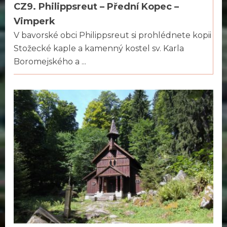
CZ9. Philippsreut – Přední Kopec –
Vimperk
V bavorské obci Philippsreut si prohlédnete kopii
Stožecké kaple a kamenný kostel sv. Karla
Boromejského a ...