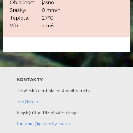
Oblačnost:
jasno
Srážky:
0 mm/h
Teplota:
27°C
Vítr:
2 m/s
KONTAKTY
Jihočeská centrála cestovního ruchu
info@jccr.cz
Krajský úřad Plzeňského kraje
turisturaj@plzensky-kraj.cz