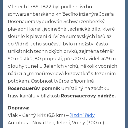
V letech 1789–1822 byl podle návrhu
schwarzenberského knížecího inženýra Josefa
Rosenauera vybudován Schwarzenberský
plavební kanál, jedinečné technické dílo, které
sloužilo k plavení dříví ze šumavských lesů až
do Vídně. Jeho součástí bylo množství často
unikátních technických prvků, zejména téměř
90 můstků, 80 propustí, přes 20 stavidel, 429 m
dlouhý tunel u Jeleních vrchů, několik vodních
nádrží a „mimoúrovňová křižovatka“ s Jezerním
potokem. Osobnost tvůrce připomíná
Rosenauerův pomník
umístěný na začátku
trasy kanálu v blízkosti
Rosenauerovy nádrže.
Doprava:
Vlak – Černý Kříž (6,8 km) –
Jízdní řády
Autobus – Nová Pec, Jelení, Vrchy (300 m) –