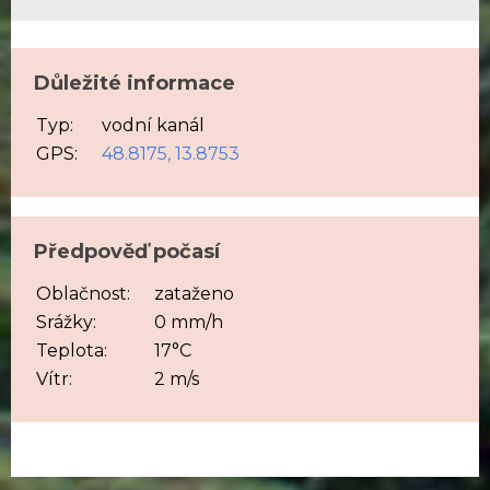
Důležité informace
Typ:
vodní kanál
GPS:
48.8175, 13.8753
Předpověď počasí
Oblačnost:
zataženo
Srážky:
0 mm/h
Teplota:
17°C
Vítr:
2 m/s