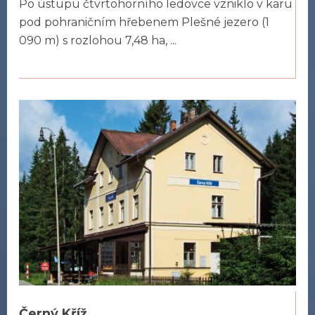
Po ústupu čtvrtohorního ledovce vzniklo v karu
pod pohraničním hřebenem Plešné jezero (1
090 m) s rozlohou 7,48 ha, ...
Černý Kříž