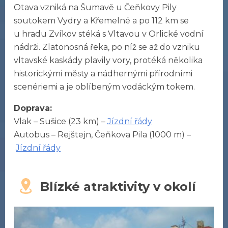
Otava vzniká na Šumavě u Čeňkovy Pily
soutokem Vydry a Křemelné a po 112 km se
u hradu Zvíkov stéká s Vltavou v Orlické vodní
nádrži. Zlatonosná řeka, po níž se až do vzniku
vltavské kaskády plavily vory, protéká několika
historickými městy a nádhernými přírodními
scené­riemi a je oblíbeným vodáckým tokem.
Doprava:
Vlak – Sušice (23 km) –
Jízdní řády
Autobus – Rejštejn, Čeňkova Pila (1000 m) –
Jízdní řády
Blízké atraktivity v okolí