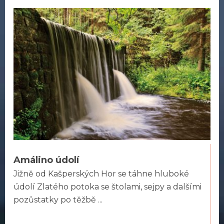
Amálino údolí
Jižně od Kašperských Hor se táhne hluboké
údolí Zlatého potoka se štolami, sejpy a dalšími
pozůstatky po těžbě ...