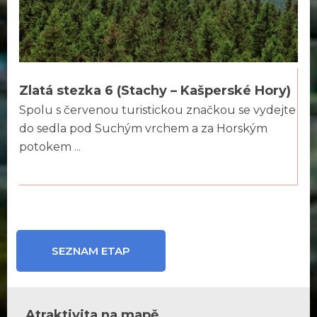
Zlatá stezka 6 (Stachy – Kašperské Hory)
Spolu s červenou turistickou značkou se vydejte
do sedla pod Suchým vrchem a za Horským
potokem ...
SEZNAM ETAP
Atraktivita na mapě