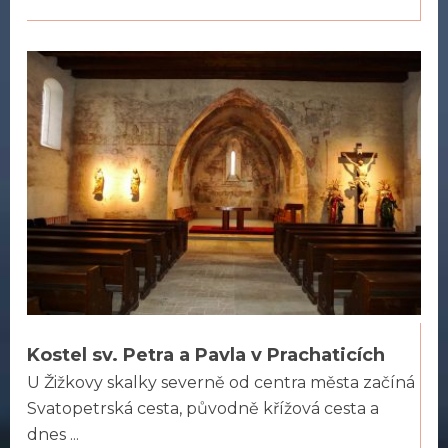
Kostel sv. Petra a Pavla v Prachaticích
U Žižkovy skalky severně od centra města začíná
Svatopetrská cesta, původně křížová cesta a
dnes ...