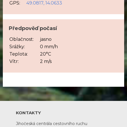
GPS:
49.0817, 14.0633
Předpověď počasí
Oblačnost:
jasno
Srážky:
0 mm/h
Teplota:
20°C
Vítr:
2 m/s
KONTAKTY
Jihočeská centrála cestovního ruchu