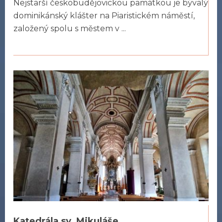
Nejstarší českobudějovickou památkou je bývalý
dominikánský klášter na Piaristickém náměstí,
založený spolu s městem v ...
Katedrála sv. Mikuláše