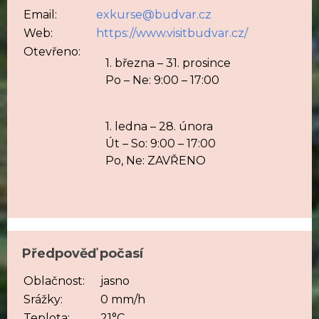
Email:
exkurse@budvar.cz
Web:
https://www.visitbudvar.cz/
Otevřeno:
1. března – 31. prosince
Po – Ne: 9:00 – 17:00
1. ledna – 28. února
Út – So: 9:00 – 17:00
Po, Ne: ZAVŘENO
Předpověď počasí
Oblačnost:
jasno
Srážky:
0 mm/h
Teplota:
21°C