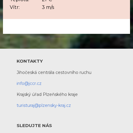
Vítr:
3 m/s
KONTAKTY
Jihočeská centrála cestovního ruchu
info@jccr.cz
Krajský úřad Plzeňského kraje
turisturaj@plzensky-kraj.cz
SLEDUJTE NÁS