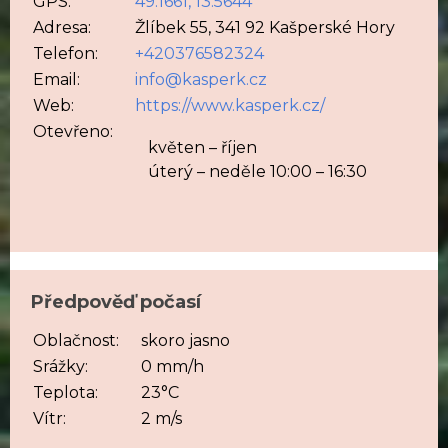
GPS:
49.1661, 13.5644
Adresa:
Žlíbek 55, 341 92 Kašperské Hory
Telefon:
+420376582324
Email:
info@kasperk.cz
Web:
https://www.kasperk.cz/
Otevřeno:
květen – říjen
úterý – neděle 10:00 – 16:30
Předpověď počasí
Oblačnost:
skoro jasno
Srážky:
0 mm/h
Teplota:
23°C
Vítr:
2 m/s