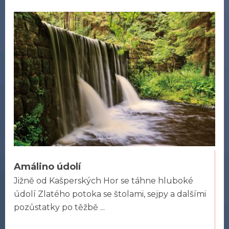
Amálino údolí
Jižně od Kašperských Hor se táhne hluboké
údolí Zlatého potoka se štolami, sejpy a dalšími
pozůstatky po těžbě ...