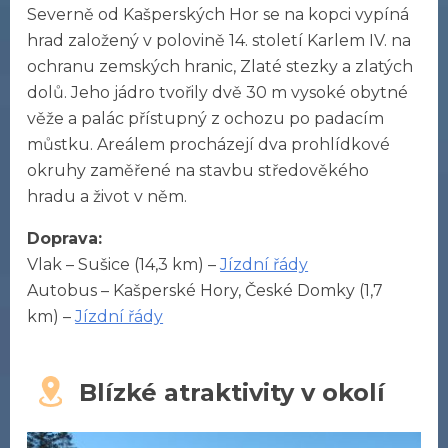
Severně od Kašperských Hor se na kopci vypíná
hrad založený v polovině 14. století Karlem IV. na
ochranu zemských hranic, Zlaté stezky a zlatých
dolů. Jeho jádro tvořily dvě 30 m vysoké obytné
věže a palác přístupný z ochozu po padacím
můstku. Areálem procházejí dva prohlídkové
okruhy zaměřené na stavbu středověkého
hradu a život v něm.
Doprava:
Vlak – Sušice (14,3 km) –
Jízdní řády
Autobus – Kašperské Hory, České Domky (1,7
km) –
Jízdní řády
Blízké atraktivity v okolí