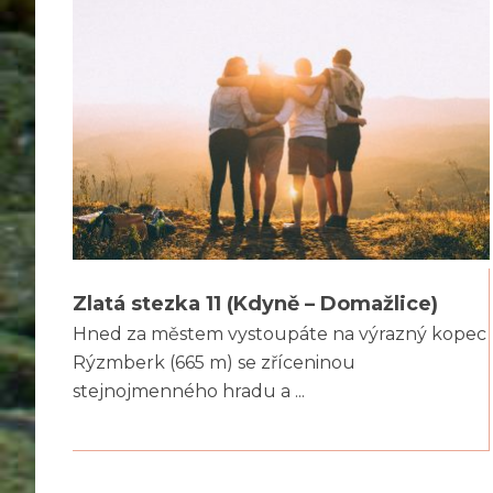
Zlatá stezka 11 (Kdyně – Domažlice)
Hned za městem vystoupáte na výrazný kopec
Rýzmberk (665 m) se zříceninou
stejnojmenného hradu a ...