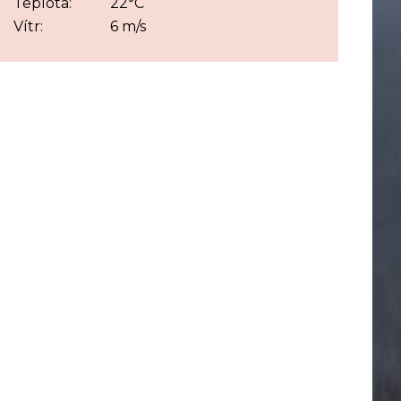
Teplota:
22°C
Vítr:
6 m/s