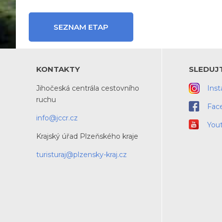
SEZNAM ETAP
KONTAKTY
SLEDUJ
Jihočeská centrála cestovního
Ins
ruchu
Fac
info@jccr.cz
You
Krajský úřad Plzeňského kraje
turisturaj@plzensky-kraj.cz