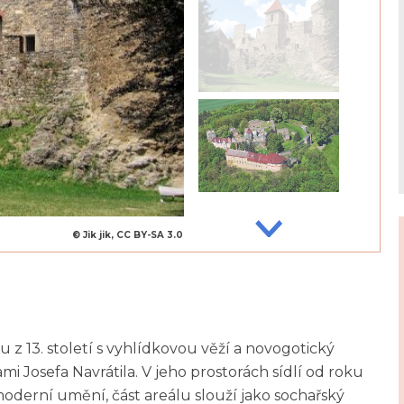
© Jik jik, CC BY-SA 3.0
du z 13. století s vyhlídkovou věží a novogotický
mi Josefa Navrátila. V jeho prostorách sídlí od roku
moderní umění, část areálu slouží jako sochařský