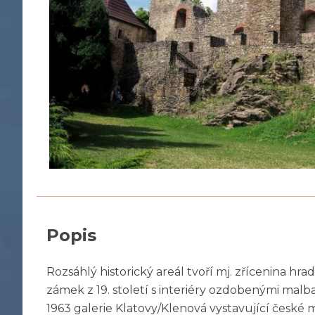
Popis
Rozsáhlý historický areál tvoří mj. zřícenina hra
zámek z 19. století s interiéry ozdobenými malba
1963 galerie Klatovy/Klenová vystavující české 