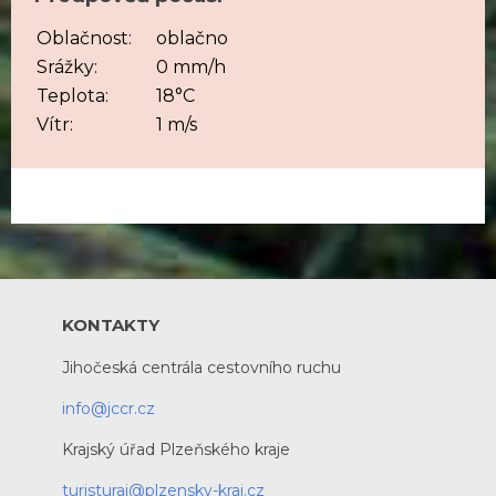
Oblačnost:
oblačno
Srážky:
0 mm/h
Teplota:
18°C
Vítr:
1 m/s
KONTAKTY
Jihočeská centrála cestovního ruchu
info@jccr.cz
Krajský úřad Plzeňského kraje
turisturaj@plzensky-kraj.cz