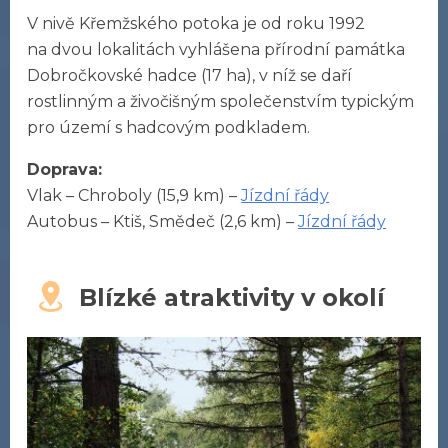
V nivě Křemžského potoka je od roku 1992
na dvou lokalitách vyhlášena přírodní památka
Dobročkovské hadce (17 ha), v níž se daří
rostlinným a živočišným společenstvím typickým
pro území s hadcovým podkladem.
Doprava:
Vlak – Chroboly (15,9 km) –
Jízdní řády
Autobus – Ktiš, Smědeč (2,6 km) –
Jízdní řády
Blízké atraktivity v okolí